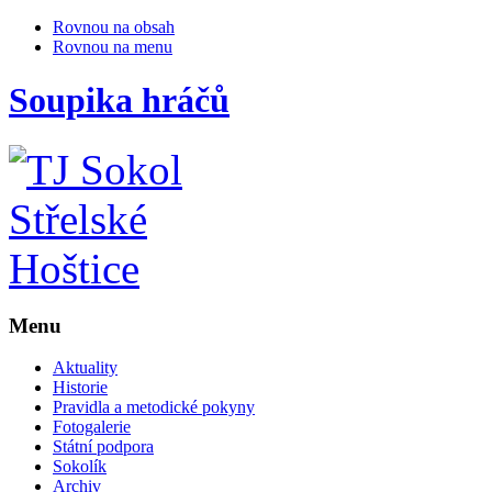
Rovnou na obsah
Rovnou na menu
Soupika hráčů
Menu
Aktuality
Historie
Pravidla a metodické pokyny
Fotogalerie
Státní podpora
Sokolík
Archiv