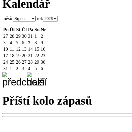
Kalendář
měsíc
rok
Po
Út
St
Čt
Pá
So
Ne
27
28
29
30
31
1
2
3
4
5
6
7
8
9
10
11
12
13
14
15
16
17
18
19
20
21
22
23
24
25
26
27
28
29
30
31
1
2
3
4
5
6
Příští kolo zápasů