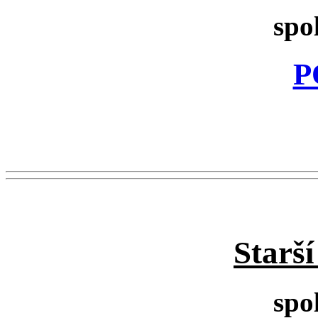
spo
P
Starš
spo